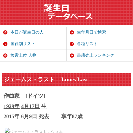
本日が誕生日の人
生年月日で検索
国籍別リスト
各種リスト
検索上位 人物
書籍売上ランキング
ジェームス・ラスト
James Last
作曲家
[ドイツ]
1929年
4月17日
生
2015年 6月9日 死去
享年87歳