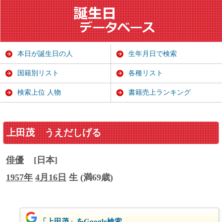
本日が誕生日の人
生年月日で検索
国籍別リスト
各種リスト
検索上位 人物
書籍売上ランキング
上田茂
うえだしげる
俳優
[日本]
1957年
4月16日
生 (満69歳)
「上田茂」をGoogle検索