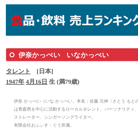
伊奈かっぺい
いなかっぺい
タレント
[日本]
1947年
4月16日
生 (満79歳)
伊奈 かっぺい（いな かっぺい、本名：佐藤 元伸〈さとう もとのぶ〉
は青森県を中心に活動するローカルタレント、パーソナリティ、
ストレーター、シンガーソングライター。
有限会社おふぃす・ぐう所属。