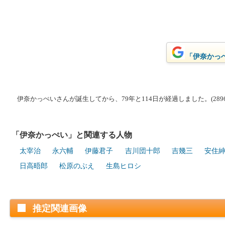
「伊奈かっぺ
伊奈かっぺいさんが誕生してから、79年と114日が経過しました。(2896
「伊奈かっぺい」と関連する人物
太宰治
永六輔
伊藤君子
吉川団十郎
吉幾三
安住
日高晤郎
松原のぶえ
生島ヒロシ
推定関連画像