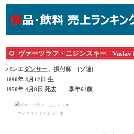
ヴァーツラフ・ニジンスキー
Vaslav 
バレエ
ダンサー
、振付師
[ソ連]
1890年
3月12日
生
1950年 4月8日 死去
享年61歳