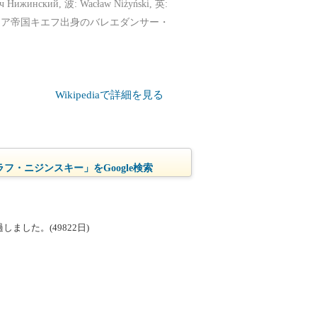
ский, 波: Wacław Niżyński, 英:
月8日） は、ロシア帝国キエフ出身のバレエダンサー・
Wikipediaで詳細を見る
フ・ニジンスキー」をGoogle検索
ました。(49822日)