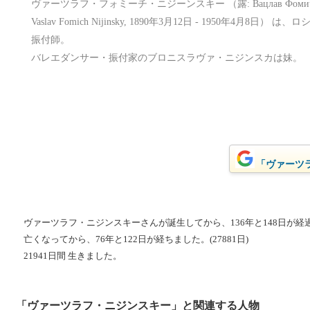
ヴァーツラフ・フォミーチ・ニジーンスキー （露: Ва́цлав Фоми́ч Нижи́н
Vaslav Fomich Nijinsky, 1890年3月12日 - 1950年4
振付師。
バレエダンサー・振付家のブロニスラヴァ・ニジンスカは妹。
「ヴァーツラ
ヴァーツラフ・ニジンスキーさんが誕生してから、136年と148日が経過し
亡くなってから、76年と122日が経ちました。(27881日)
21941日間 生きました。
「ヴァーツラフ・ニジンスキー」と関連する人物