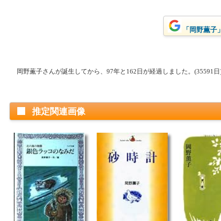
「岡野薫子」
岡野薫子さんが誕生してから、97年と162日が経過しました。(35591日
推定関連画像