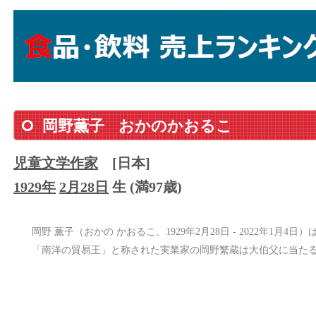
岡野薫子
おかのかおるこ
児童文学
作家
[日本]
1929年
2月28日
生 (満97歳)
岡野 薫子（おかの かおるこ、1929年2月28日 - 2022年1月
「南洋の貿易王」と称された実業家の岡野繁蔵は大伯父に当た