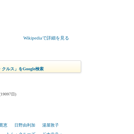
Wikipediaで詳細を見る
クルス」をGoogle検索
097日)
寛恵
日野由利加
湯屋敦子