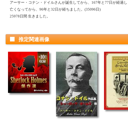
アーサー・コナン・ドイルさんが誕生してから、167年と77日が経過しまし
亡くなってから、96年と32日が経ちました。(35096日)
25978日間 生きました。
推定関連画像