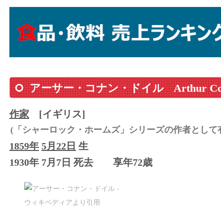
アーサー・コナン・ドイル
Arthur C
作家
[イギリス]
(「シャーロック・ホームズ」シリーズの作者として
1859年
5月22日
生
1930年 7月7日 死去
享年72歳