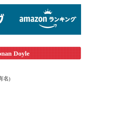
onan Doyle
有名)