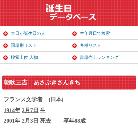
本日が誕生日の人
生年月日で検索
国籍別リスト
各種リスト
検索上位 人物
書籍売上ランキング
朝吹三吉
あさぶきさんきち
フランス
文学者
[日本]
1914年
2月7日
生
2001年 2月3日 死去
享年88歳