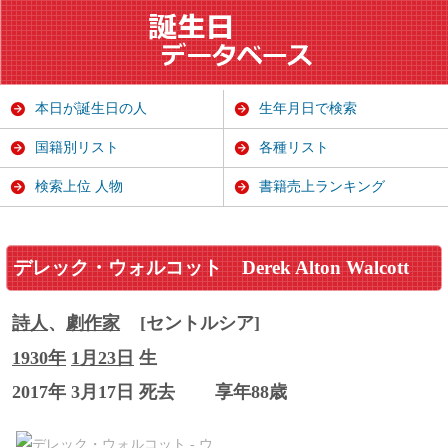
本日が誕生日の人
生年月日で検索
国籍別リスト
各種リスト
検索上位 人物
書籍売上ランキング
デレック・ウォルコット
Derek Alton Walcott
詩人
、
劇
作家
[セントルシア]
1930年
1月23日
生
2017年 3月17日 死去
享年88歳