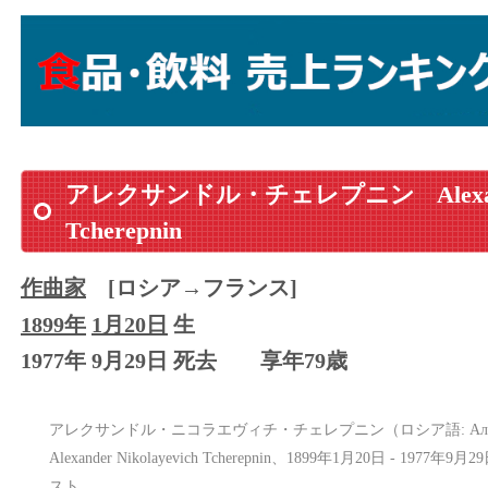
アレクサンドル・チェレプニン
Alex
Tcherepnin
作曲家
[ロシア→フランス]
1899年
1月20日
生
1977年 9月29日 死去
享年79歳
アレクサンドル・ニコラエヴィチ・チェレプニン（ロシア語: Алекса́ндр Н
Alexander Nikolayevich Tcherepnin、1899年1月20日 
スト。