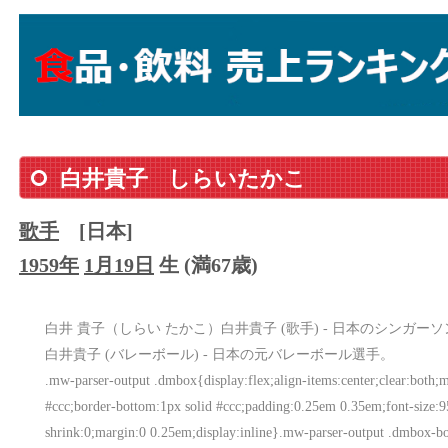
白井貴子
しらいたかこ
歌手
[日本]
1959年
1月19日
生 (満67歳)
白井 貴子（しらい たかこ）白井貴子 (歌手) - 日本のシンガー
白井貴子 (バレーボール) - 日本の元バレーボール選手。
.mw-parser-output .dmbox{display:flex;align-items:center;clear:both;
#ccc;border-bottom:1px solid #ccc;padding:0.25em 0.35em;font-size
shrink:0;margin:0 0.25em;display:inline}.mw-parser-output .dmbox-b