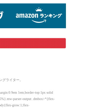
ソングライター。
margin:0.9em 1em;border-top:1px solid
:95%}.mw-parser-output .dmbox>*{flex-
ody{flex-grow:1;flex-