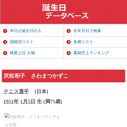
本日が誕生日の人
生年月日で検索
国籍別リスト
各種リスト
検索上位 人物
書籍売上ランキング
沢松和子
さわまつかずこ
テニス選手
[日本]
1951年
1月5日
生 (満75歳)