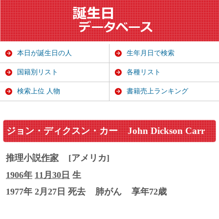
本日が誕生日の人
生年月日で検索
国籍別リスト
各種リスト
検索上位 人物
書籍売上ランキング
ジョン・ディクスン・カー
John Dickson Carr
推理小説
作家
[アメリカ]
1906年
11月30日
生
1977年 2月27日 死去
肺がん
享年72歳