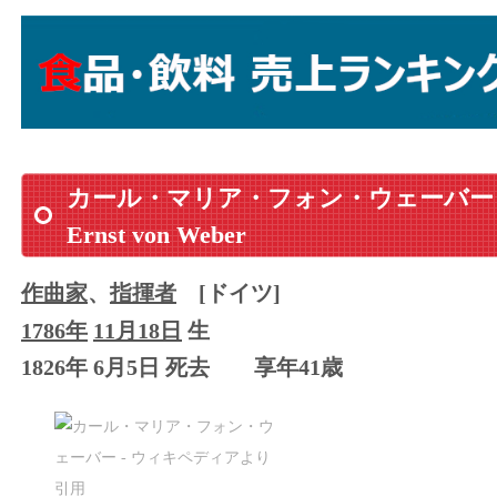
カール・マリア・フォン・ウェーバー
Ernst von Weber
作曲家
、
指揮者
[ドイツ]
1786年
11月18日
生
1826年 6月5日 死去
享年41歳