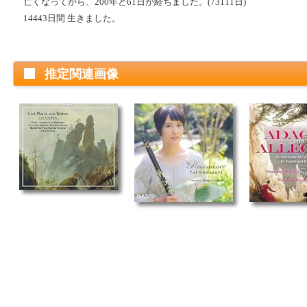
亡くなってから、200年と61日が経ちました。(73111日)
14443日間 生きました。
推定関連画像