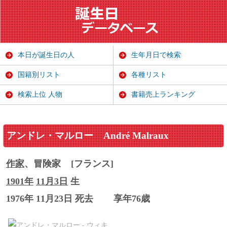
本日が誕生日の人
生年月日で検索
国籍別リスト
各種リスト
検索上位 人物
書籍売上ランキング
アンドレ・マルロー
André Malraux
作家
、冒険家
[フランス]
1901年
11月3日
生
1976年 11月23日 死去
享年76歳