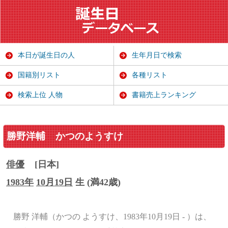
本日が誕生日の人
生年月日で検索
国籍別リスト
各種リスト
検索上位 人物
書籍売上ランキング
勝野洋輔
かつのようすけ
俳優
[日本]
1983年
10月19日
生 (満42歳)
勝野 洋輔（かつの ようすけ、1983年10月19日 - ）は、