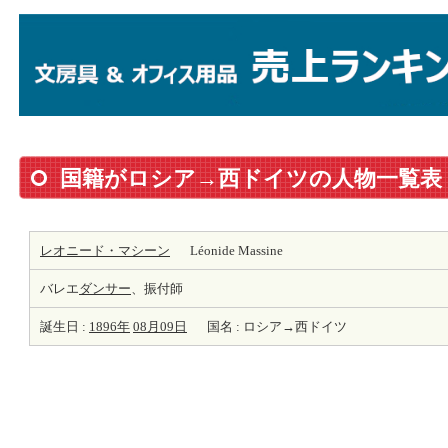
国籍がロシア→西ドイツの人物一覧表
レオニード・マシーン
Léonide Massine
バレエ
ダンサー
、振付師
誕生日 :
1896年
08月09日
国名 : ロシア→西ドイツ