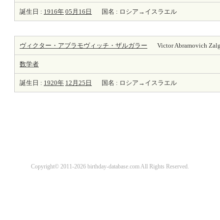
誕生日 :
1916年
05月16日
国名 : ロシア→イスラエル
ヴィクター・アブラモヴィッチ・ザルガラー
Victor Abramovich Zalg
数学者
誕生日 :
1920年
12月25日
国名 : ロシア→イスラエル
Copyright© 2011-2026 birthday-database.com All Rights Reserved.