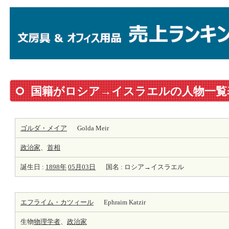
国籍がロシア→イスラエルの人物一覧
ゴルダ・メイア
Golda Meir
政治家
、
首相
誕生日 :
1898年
05月03日
国名 : ロシア→イスラエル
エフライム・カツィール
Ephraim Katzir
生物
物理学者
、
政治家