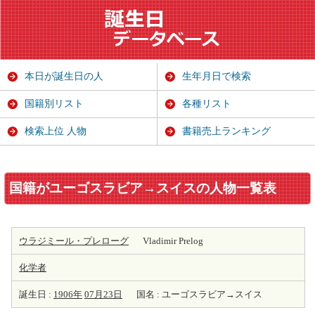
本日が誕生日の人
生年月日で検索
国籍別リスト
各種リスト
検索上位 人物
書籍売上ランキング
国籍がユーゴスラビア→スイスの人物一覧表
ウラジミール・プレローグ
Vladimir Prelog
化学者
誕生日 :
1906年
07月23日
国名 : ユーゴスラビア→スイス