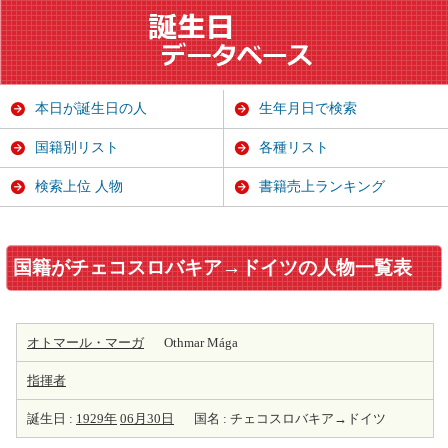
本日が誕生日の人
生年月日で検索
国籍別リスト
各種リスト
検索上位 人物
書籍売上ランキング
国籍がチェコスロバキア→ドイツの人物一覧表
オトマール・マーガ
Othmar Mága
指揮者
誕生日 :
1929年
06月30日
国名 : チェコスロバキア→ドイツ