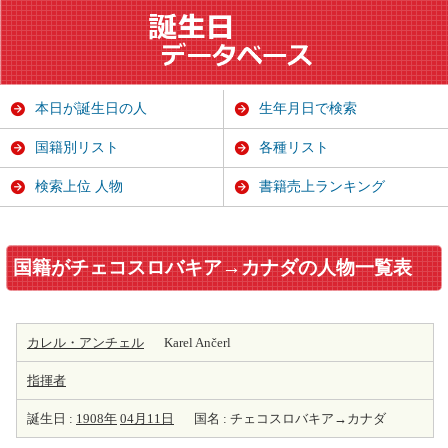
本日が誕生日の人
生年月日で検索
国籍別リスト
各種リスト
検索上位 人物
書籍売上ランキング
国籍がチェコスロバキア→カナダの人物一覧表
カレル・アンチェル
Karel Ančerl
指揮者
誕生日 :
1908年
04月11日
国名 : チェコスロバキア→カナダ