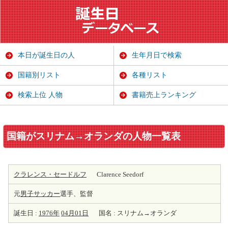
本日が誕生日の人
生年月日で検索
国籍別リスト
各種リスト
検索上位 人物
書籍売上ランキング
国籍がスリナム→オランダの人物一覧表
クラレンス・セードルフ
Clarence Seedorf
元
男子サッカー
選手、監督
誕生日 :
1976年
04月01日
国名 : スリナム→オランダ